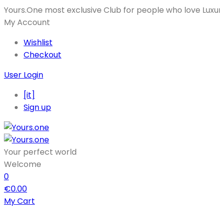
Yours.One most exclusive Club for people who love Luxu
My Account
Wishlist
Checkout
User Login
[it]
Sign up
Your perfect world
Welcome
0
€
0.00
My Cart