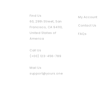
Contact Us
Policies & Inf
Find Us
My Account
60, 29th Street, San
Contact Us
Francisco, CA 94110,
United States of
FAQs
America
Call Us
(+00) 123-456-789
Mail Us
support@yours.one