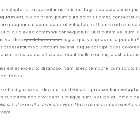
 voluptas sit aspernatur aut odit aut fugit, sed quia consequu
squam est
, qui dolorem ipsum quia dolor sit amet, consectetur
dolore magnam aliquam quaerat voluptatem. Ut enim ad minima
si ut aliquid ex ea commodi consequatur? Quis autem vel eum iur
, vel illum
qui dolorem eum
fugiat quo voluptas nulla pariatur
is praesentium voluptatum deleniti atque corrupti quos dolores
e sunt in culpa qui officia deserunt mollitia animi, id est labor
is est et expedita distinctio. Nam libero tempore, cum soluta n
eat facere.
o odio dignissimos ducimus qui blanditiis praesentium
volupta
i cupiditate non provident, similique sunt in culpa qui officia d
is est et expedita distinctio. Nam libero tempore, cum soluta no
cere.