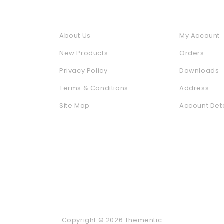
o
Information
My Accou
About Us
My Account
New Products
Orders
Privacy Policy
Downloads
Terms & Conditions
Address
Site Map
Account Deta
Copyright © 2026 Thementic