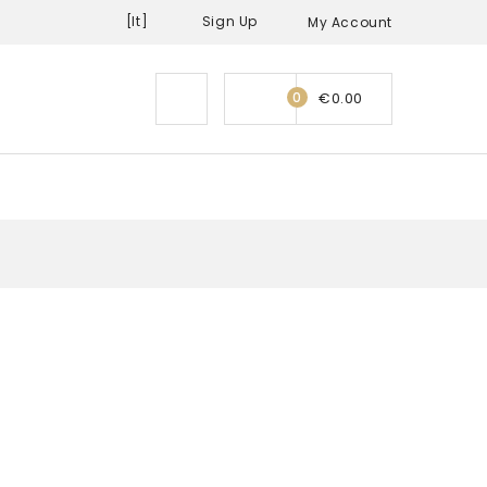
[it]
Sign Up
My Account
0
€
0.00
t