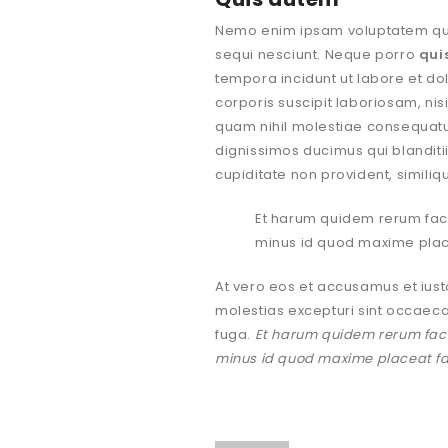
Nemo enim ipsam voluptatem quia
sequi nesciunt. Neque porro
qui
tempora incidunt ut labore et 
corporis suscipit laboriosam, ni
quam nihil molestiae consequatur
dignissimos ducimus qui blanditi
cupiditate non provident, similiqu
Et harum quidem rerum facil
minus id quod maxime plac
At vero eos et accusamus et iust
molestias excepturi sint occaecat
fuga.
Et harum quidem rerum facil
minus id quod maxime placeat fa