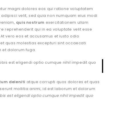
ntur magni dolores eos qui ratione voluptatem
, adipisci velit, sed quia non numquam eius modi
 veniam,
quis nostrum
exercitationem ullam
e reprehenderit qui in ea voluptate velit esse
? At vero eos et accusamus et iusto odio
 et quas molestias excepturi sint occaecati
um et dolorum fuga.
obis est eligendi optio cumque nihil impedit quo
tum deleniti
atque corrupti quos dolores et quas
eserunt mollitia animi, id est laborum et dolorum
bis est eligendi optio cumque nihil impedit quo