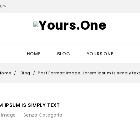
xury
HOME
BLOG
YOURS.ONE
Home
/
Blog
/
Post Format: Image, Lorem Ipsum is simply tex
 IPSUM IS SIMPLY TEXT
Image
Senza Categoria